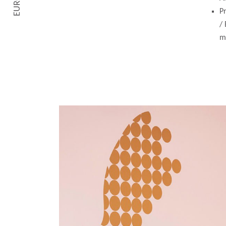
P
/ 
m