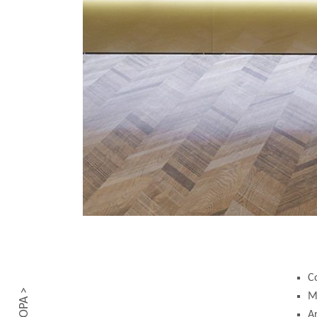
Co
EUROPA >
Ma
Ar