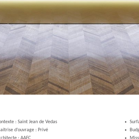
ntexte : Saint Jean de Vedas
Surf
itrise d’ouvrage : Privé
Budg
chitecte : AAFC
Miss