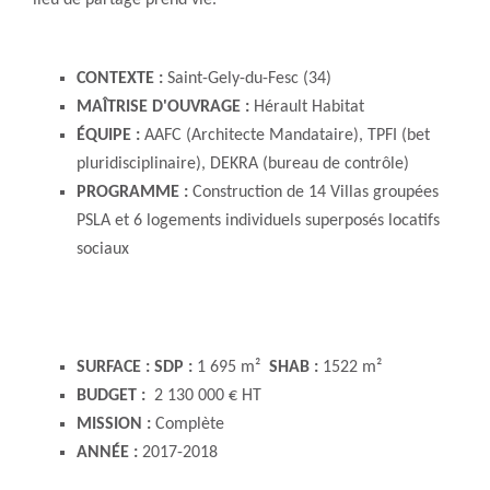
lieu de partage prend vie.
CONTEXTE :
Saint-Gely-du-Fesc (34)
MAÎTRISE
D'OUVRAGE :
Hérault Habitat
ÉQUIPE :
AAFC (Architecte Mandataire), TPFI (bet
pluridisciplinaire), DEKRA (bureau de contrôle)
PROGRAMME :
Construction de 14 Villas groupées
PSLA et 6 logements individuels superposés locatifs
sociaux
SURFACE : SDP :
1 695 m²
SHAB :
1522 m²
BUDGET :
2 130 000 € HT
MISSION :
Complète
ANNÉE
:
2017-2018